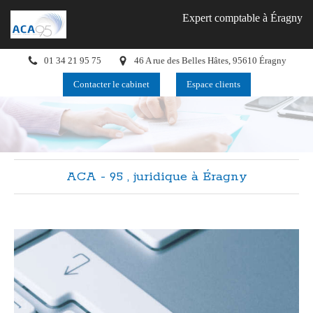
Expert comptable à Éragny
01 34 21 95 75
46 A rue des Belles Hâtes, 95610 Éragny
Contacter le cabinet
Espace clients
ACA - 95 , juridique à Éragny