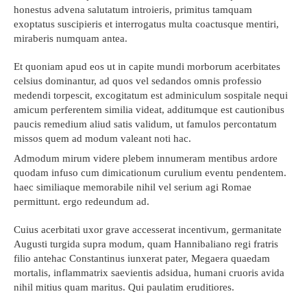
honestus advena salutatum introieris, primitus tamquam
exoptatus suscipieris et interrogatus multa coactusque mentiri,
miraberis numquam antea.
Et quoniam apud eos ut in capite mundi morborum acerbitates
celsius dominantur, ad quos vel sedandos omnis professio
medendi torpescit, excogitatum est adminiculum sospitale nequi
amicum perferentem similia videat, additumque est cautionibus
paucis remedium aliud satis validum, ut famulos percontatum
missos quem ad modum valeant noti hac.
Admodum mirum videre plebem innumeram mentibus ardore
quodam infuso cum dimicationum curulium eventu pendentem.
haec similiaque memorabile nihil vel serium agi Romae
permittunt. ergo redeundum ad.
Cuius acerbitati uxor grave accesserat incentivum, germanitate
Augusti turgida supra modum, quam Hannibaliano regi fratris
filio antehac Constantinus iunxerat pater, Megaera quaedam
mortalis, inflammatrix saevientis adsidua, humani cruoris avida
nihil mitius quam maritus. Qui paulatim eruditiores.