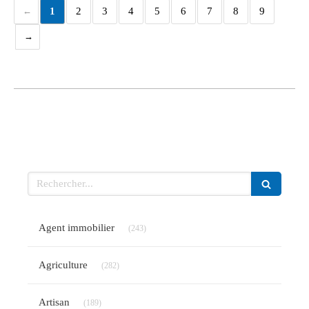
1
2
3
4
5
6
7
8
9
Rechercher
Articles Count
Agent immobilier
(243)
Articles Count
Agriculture
(282)
Articles Count
Artisan
(189)