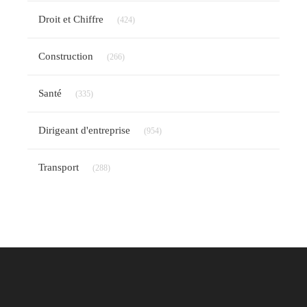
Articles Count
Droit et Chiffre
(424)
Articles Count
Construction
(266)
Articles Count
Santé
(335)
Articles Count
Dirigeant d'entreprise
(954)
Articles Count
Transport
(288)