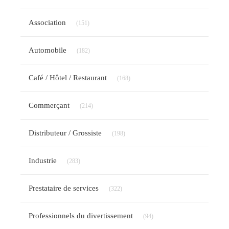
Articles Count
Association
(151)
Articles Count
Automobile
(182)
Articles Count
Café / Hôtel / Restaurant
(168)
Articles Count
Commerçant
(214)
Articles Count
Distributeur / Grossiste
(198)
Articles Count
Industrie
(283)
Articles Count
Prestataire de services
(322)
Articles Count
Professionnels du divertissement
(94)