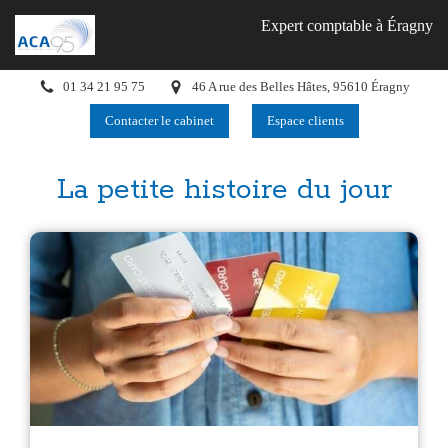
Expert comptable à Éragny
01 34 21 95 75
46 A rue des Belles Hâtes, 95610 Éragny
Contacter le cabinet
Espace clients
La petite histoire du jour