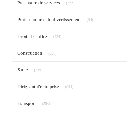
Prestataire de services
(322)
Articles Count
Professionnels du divertissement
(94)
Articles Count
Droit et Chiffre
(424)
Articles Count
Construction
(266)
Articles Count
Santé
(335)
Articles Count
Dirigeant d'entreprise
(954)
Articles Count
Transport
(288)