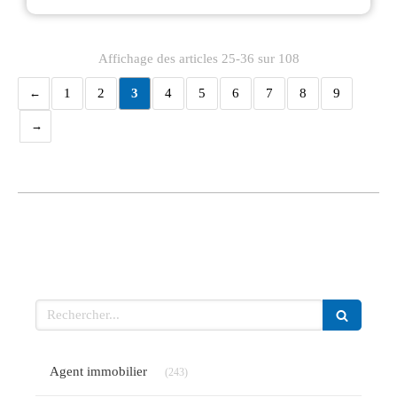
Affichage des articles 25-36 sur 108
1
2
3
4
5
6
7
8
9
Rechercher
Articles Count
Agent immobilier
(243)