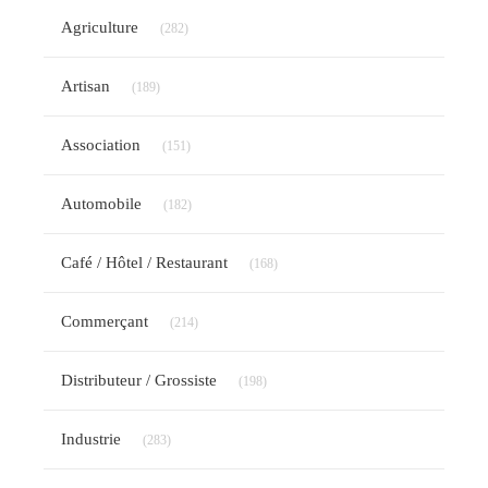
Articles Count
Agriculture
(282)
Articles Count
Artisan
(189)
Articles Count
Association
(151)
Articles Count
Automobile
(182)
Articles Count
Café / Hôtel / Restaurant
(168)
Articles Count
Commerçant
(214)
Articles Count
Distributeur / Grossiste
(198)
Articles Count
Industrie
(283)
Articles Count