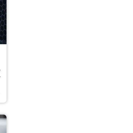
e
e
⟶