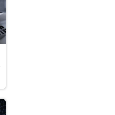
,
é
⟶