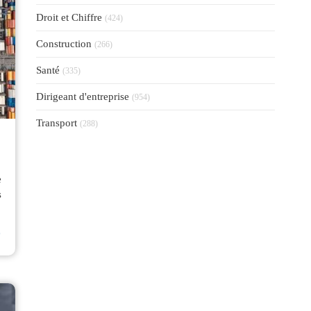
Articles Count
Droit et Chiffre
(424)
Articles Count
Construction
(266)
Articles Count
Santé
(335)
Articles Count
Dirigeant d'entreprise
(954)
Articles Count
Transport
(288)
e
s
⟶