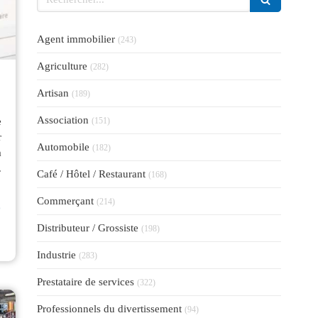
Articles Count
Agent immobilier
(243)
Articles Count
Agriculture
(282)
Articles Count
Artisan
(189)
Articles Count
Association
e
(151)
r
Articles Count
Automobile
(182)
a
.
Articles Count
Café / Hôtel / Restaurant
(168)
⟶
Articles Count
Commerçant
(214)
Articles Count
Distributeur / Grossiste
(198)
Articles Count
Industrie
(283)
Articles Count
Prestataire de services
(322)
Articles Count
Professionnels du divertissement
(94)