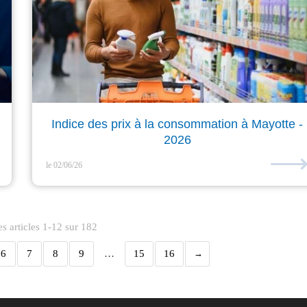
Indice des prix à la consommation à Mayotte -
2026
le 02/06/26
s articles 1-12 sur 182
6
7
8
9
…
15
16