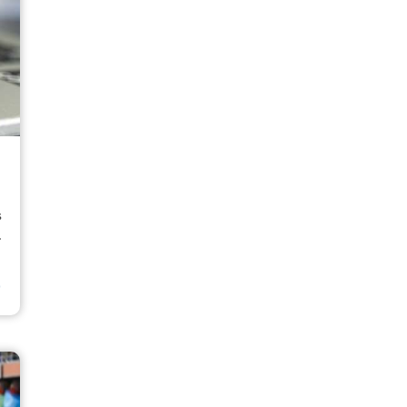
s
.
⟶