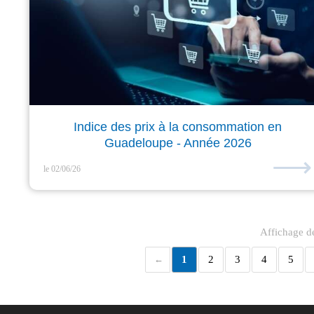
Indice des prix à la consommation en
Guadeloupe - Année 2026
⟶
le 02/06/26
Affichage de
1
2
3
4
5