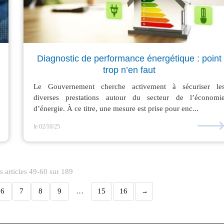
Diagnostic de performance énergétique : point
trop n’en faut
Le Gouvernement cherche activement à sécuriser le
diverses prestations autour du secteur de l’économi
d’énergie. À ce titre, une mesure est prise pour enc...
le 02/10/25
s articles 49-60 sur 189
6
7
8
9
…
15
16