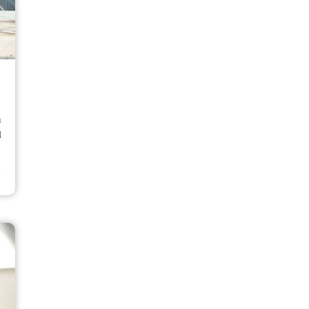
n
l
⟶