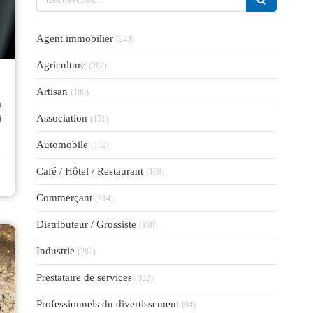
Articles Count
Agent immobilier
(243)
Articles Count
Agriculture
(282)
Articles Count
Artisan
(189)
à
Articles Count
Association
i
(151)
Articles Count
Automobile
(182)
⟶
Articles Count
Café / Hôtel / Restaurant
(168)
Articles Count
Commerçant
(214)
Articles Count
Distributeur / Grossiste
(198)
Articles Count
Industrie
(283)
Articles Count
Prestataire de services
(322)
Articles Count
Professionnels du divertissement
(94)