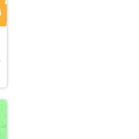
1
u
⟶