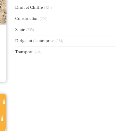
Articles Count
Droit et Chiffre
(424)
Articles Count
Construction
(266)
Articles Count
Santé
(335)
⟶
Articles Count
Dirigeant d'entreprise
(954)
Articles Count
Transport
(288)