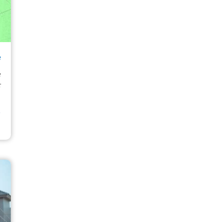
e
e
r
⟶