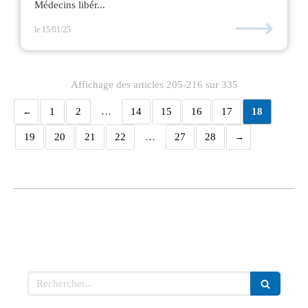
Médecins libér...
⟶
le 15/01/25
Affichage des articles 205-216 sur 335
1
2
…
14
15
16
17
18
19
20
21
22
…
27
28
Rechercher