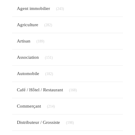
Articles Count
Agent immobilier
(243)
Articles Count
Agriculture
(282)
Articles Count
Artisan
(189)
Articles Count
Association
(151)
Articles Count
Automobile
(182)
Articles Count
Café / Hôtel / Restaurant
(168)
Articles Count
Commerçant
(214)
Articles Count
Distributeur / Grossiste
(198)