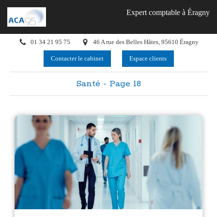
Expert comptable à Éragny
01 34 21 95 75
46 A rue des Belles Hâtes, 95610 Éragny
Contacter le cabinet
Espace clients
Santé - Page 18