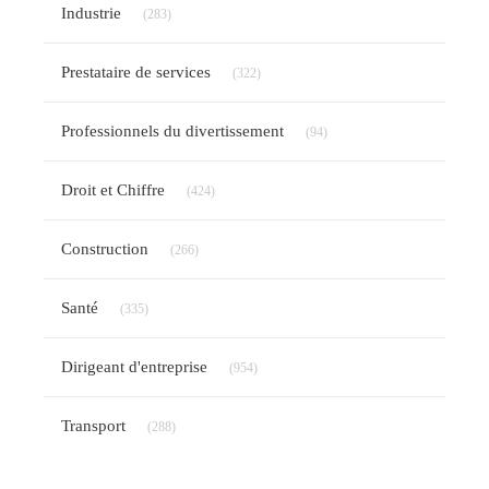
Articles Count
Industrie
(283)
Articles Count
Prestataire de services
(322)
Articles Count
Professionnels du divertissement
(94)
Articles Count
Droit et Chiffre
(424)
Articles Count
Construction
(266)
Articles Count
Santé
(335)
Articles Count
Dirigeant d'entreprise
(954)
Articles Count
Transport
(288)