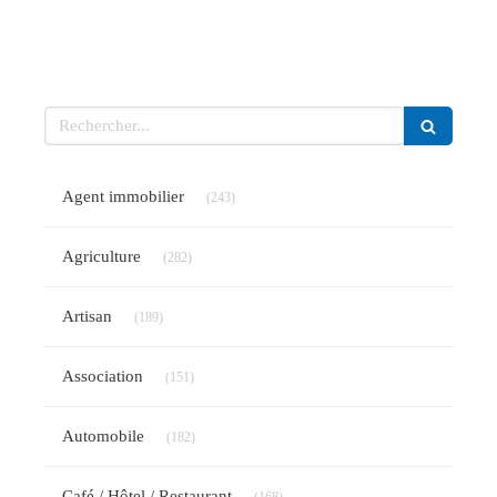
Rechercher
Articles Count
Agent immobilier
(243)
Articles Count
Agriculture
(282)
Articles Count
Artisan
(189)
Articles Count
Association
(151)
Articles Count
Automobile
(182)
Articles Count
Café / Hôtel / Restaurant