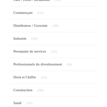
(168)
Articles Count
Commerçant
(214)
Articles Count
Distributeur / Grossiste
(198)
Articles Count
Industrie
(283)
Articles Count
Prestataire de services
(322)
Articles Count
Professionnels du divertissement
(94)
Articles Count
Droit et Chiffre
(424)
Articles Count
Construction
(266)
Articles Count
Santé
(335)