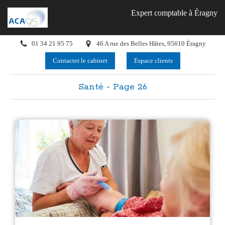
Expert comptable à Éragny
01 34 21 95 75
46 A rue des Belles Hâtes, 95610 Éragny
Contacter le cabinet
Espace clients
Santé - Page 26